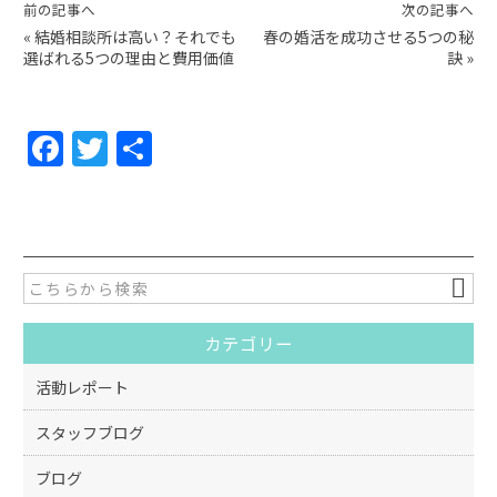
前の記事へ
次の記事へ
«
結婚相談所は高い？それでも
春の婚活を成功させる5つの秘
選ばれる5つの理由と費用価値
訣
»
F
T
共
a
w
有
c
itt
e
er
b
o
カテゴリー
o
k
活動レポート
スタッフブログ
ブログ