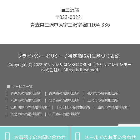
◼︎三沢店
〒033-0022
青森県三沢市大字三沢字堀口164-336
プライバシーポリシー
/
特定商取引に基づく表記
Copyright (C) 2022 マリッジサロンKOTOBUKI（キャリアレインボー
株式会社）. All rights Reserved.
サービス一覧
青森県の結婚相談所
青森市の結婚相談所
弘前市の結婚相談所
八戸市の結婚相談所
むつ市の結婚相談所
三沢市の結婚相談所
五所川原市の結婚相談所
十和田市の結婚相談所
盛岡市の結婚相談所
久慈市の結婚相談所
二戸市の結婚相談所


お電話でのお問い合わせ
メールでのお問い合わせ