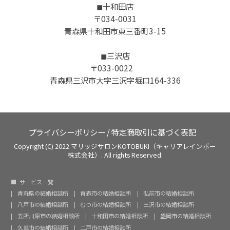
◼︎十和田店
〒034-0031
青森県十和田市東三番町3-15
◼︎三沢店
〒033-0022
青森県三沢市大字三沢字堀口164-336
プライバシーポリシー
/
特定商取引に基づく表記
Copyright (C) 2022 マリッジサロンKOTOBUKI（キャリアレインボー
株式会社）. All rights Reserved.
サービス一覧
青森県の結婚相談所
青森市の結婚相談所
弘前市の結婚相談所
八戸市の結婚相談所
むつ市の結婚相談所
三沢市の結婚相談所
五所川原市の結婚相談所
十和田市の結婚相談所
盛岡市の結婚相談所
久慈市の結婚相談所
二戸市の結婚相談所