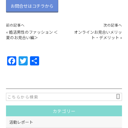
お問合せはコチラから
前の記事へ
次の記事へ
«
婚活男性のファッション ＜
オンラインお見合いメリッ
夏のお見合い編＞
ト・デメリット
»
F
T
共
a
w
有
c
itt
e
er
b
o
カテゴリー
o
k
活動レポート