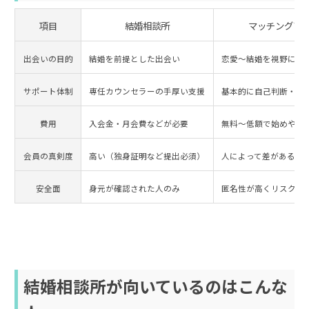
項目
結婚相談所
マッチングア
出会いの目的
結婚を前提とした出会い
恋愛〜結婚を視野に入
サポート体制
専任カウンセラーの手厚い支援
基本的に自己判断・自
費用
入会金・月会費などが必要
無料〜低額で始めやす
会員の真剣度
高い（独身証明など提出必須）
人によって差がある
安全面
身元が確認された人のみ
匿名性が高くリスクも
結婚相談所が向いているのはこんな