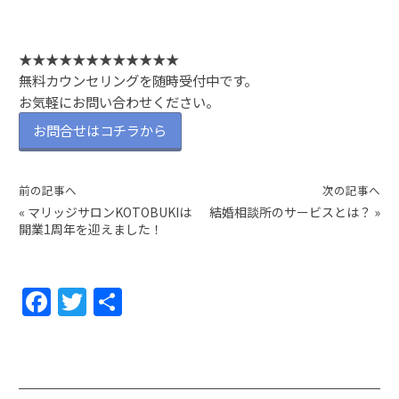
★★★★★★★★★★★★
無料カウンセリングを随時受付中です。
お気軽にお問い合わせください。
お問合せはコチラから
前の記事へ
次の記事へ
«
マリッジサロンKOTOBUKIは
結婚相談所のサービスとは？
»
開業1周年を迎えました！
F
T
共
a
w
有
c
itt
e
er